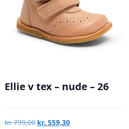
Ellie v tex – nude – 26
Den
Den
kr.
799,00
kr.
559,30