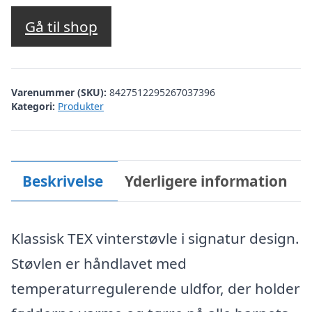
oprindelige
aktuelle
pris
pris
Gå til shop
var:
er:
kr. 799,00.
kr. 559,30.
Varenummer (SKU):
8427512295267037396
Kategori:
Produkter
Beskrivelse
Yderligere information
Klassisk TEX vinterstøvle i signatur design.
Støvlen er håndlavet med
temperaturregulerende uldfor, der holder