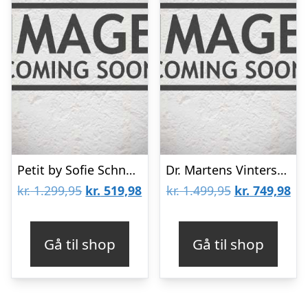
Petit by Sofie Schnoor Vinterstøvler – Sort m. Nitter
Dr. Martens Vinterstøvler m. For – Serena J – Dark Brown
Den
Den
Den
De
kr.
1.299,95
kr.
519,98
kr.
1.499,95
kr.
749,98
oprindelige
aktuelle
oprindelige
akt
pris
pris
pris
pri
Gå til shop
Gå til shop
var:
er:
var:
er:
kr. 1.299,95.
kr. 519,98.
kr. 1.499,95.
kr.