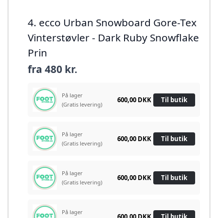
4. ecco Urban Snowboard Gore-Tex
Vinterstøvler - Dark Ruby Snowflake
Prin
fra
480 kr.
På lager
600,00 DKK
Til butik
(Gratis levering)
På lager
600,00 DKK
Til butik
(Gratis levering)
På lager
600,00 DKK
Til butik
(Gratis levering)
På lager
600,00 DKK
Til butik