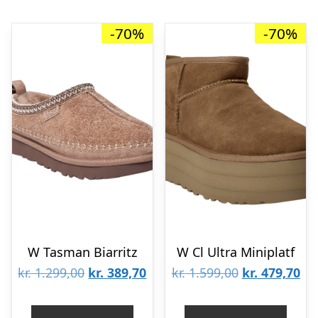
-70%
-70%
W Tasman Biarritz
W Cl Ultra Miniplatf
Den
Den
Den
De
kr.
1.299,00
kr.
389,70
kr.
1.599,00
kr.
479,70
oprindelige
aktuelle
oprindelige
akt
pris
pris
pris
pri