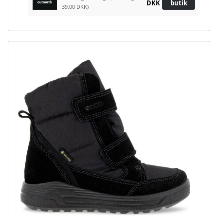
DKK
butik
39.00 DKK)