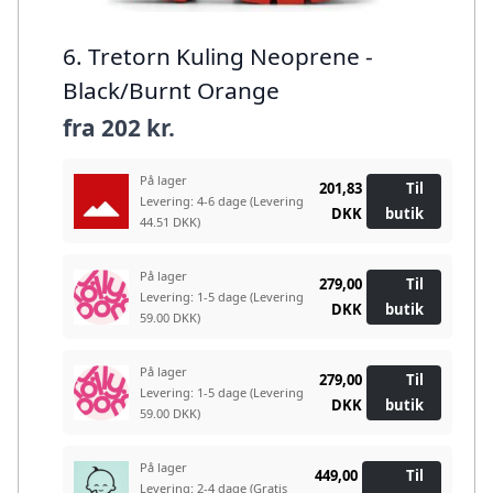
6. Tretorn Kuling Neoprene -
Black/Burnt Orange
fra
202 kr.
På lager
201,83
Til
Levering: 4-6 dage
(Levering
DKK
butik
44.51 DKK)
På lager
279,00
Til
Levering: 1-5 dage
(Levering
DKK
butik
59.00 DKK)
På lager
279,00
Til
Levering: 1-5 dage
(Levering
DKK
butik
59.00 DKK)
På lager
449,00
Til
Levering: 2-4 dage
(Gratis