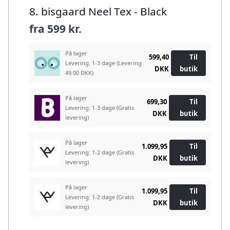
8. bisgaard Neel Tex - Black
fra
599 kr.
På lager
599,40
Til
Levering: 1-3 dage
(Levering
DKK
butik
49.00 DKK)
På lager
699,30
Til
Levering: 1-3 dage
(Gratis
DKK
butik
levering)
På lager
1.099,95
Til
Levering: 1-2 dage
(Gratis
DKK
butik
levering)
På lager
1.099,95
Til
Levering: 1-2 dage
(Gratis
DKK
butik
levering)