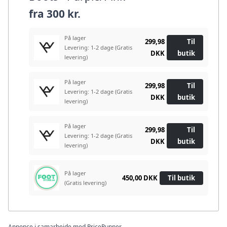
fra
300 kr.
På lager
299,98
Til
Levering: 1-2 dage
(Gratis
DKK
butik
levering)
På lager
299,98
Til
Levering: 1-2 dage
(Gratis
DKK
butik
levering)
På lager
299,98
Til
Levering: 1-2 dage
(Gratis
DKK
butik
levering)
På lager
450,00 DKK
Til butik
(Gratis levering)
Annonce i samarbejde med PriceRunner