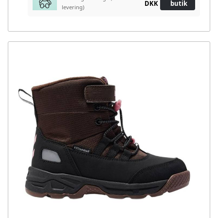
DKK
butik
levering)