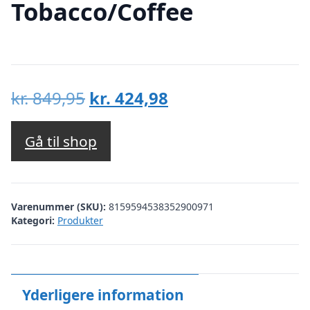
Tobacco/Coffee
Den
Den
kr.
849,95
kr.
424,98
oprindelige
aktuelle
pris
pris
Gå til shop
var:
er:
kr. 849,95.
kr. 424,98.
Varenummer (SKU):
8159594538352900971
Kategori:
Produkter
Yderligere information