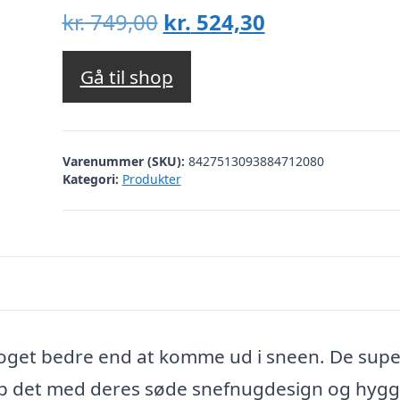
Den
Den
kr.
749,00
kr.
524,30
oprindelige
aktuelle
pris
pris
Gå til shop
var:
er:
kr. 749,00.
kr. 524,30.
Varenummer (SKU):
8427513093884712080
Kategori:
Produkter
oget bedre end at komme ud i sneen. De supe
netop det med deres søde snefnugdesign og hygg