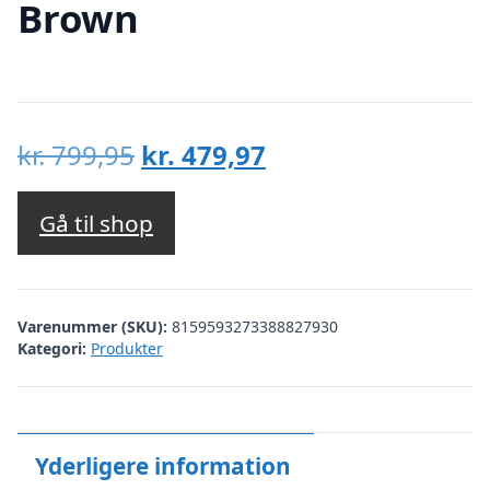
Brown
Den
Den
kr.
799,95
kr.
479,97
oprindelige
aktuelle
pris
pris
Gå til shop
var:
er:
kr. 799,95.
kr. 479,97.
Varenummer (SKU):
8159593273388827930
Kategori:
Produkter
Yderligere information