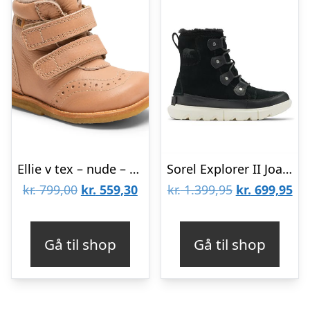
Ellie v tex – nude – 26
Sorel Explorer II Joan Womens, Black / Fawn
Den
Den
Den
De
kr.
799,00
kr.
559,30
kr.
1.399,95
kr.
699,95
oprindelige
aktuelle
oprindelige
akt
pris
pris
pris
pri
Gå til shop
Gå til shop
var:
er:
var:
er:
kr. 799,00.
kr. 559,30.
kr. 1.399,95.
kr.