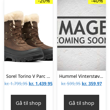
-20%
-40%
Sorel Torino V Parc WP Womens, Tobacco / Black
Hummel Vinterstøvler – Icicle Low Jr – Rhododendron
Den
Den
Den
De
kr.
1.799,95
kr.
1.439,95
kr.
599,95
kr.
359,97
oprindelige
aktuelle
oprindelige
aktu
pris
pris
pris
pris
Gå til shop
Gå til shop
var:
er:
var:
er: