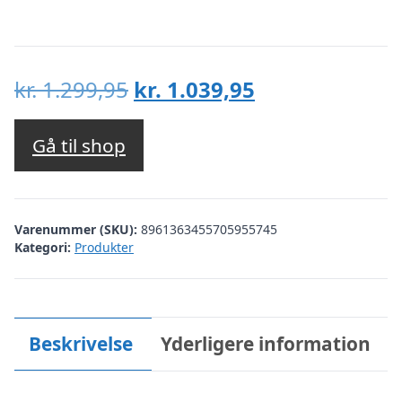
Den
Den
kr.
1.299,95
kr.
1.039,95
oprindelige
aktuelle
pris
pris
Gå til shop
var:
er:
kr. 1.299,95.
kr. 1.039,95.
Varenummer (SKU):
8961363455705955745
Kategori:
Produkter
Beskrivelse
Yderligere information