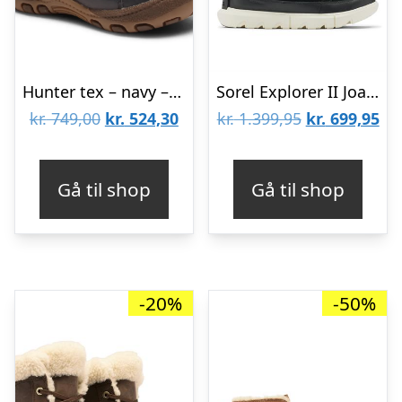
Hunter tex – navy – 22
Sorel Explorer II Joan Womens, Black / Fawn
Den
Den
Den
De
kr.
749,00
kr.
524,30
kr.
1.399,95
kr.
699,95
oprindelige
aktuelle
oprindelige
akt
pris
pris
pris
pri
Gå til shop
Gå til shop
var:
er:
var:
er:
kr. 749,00.
kr. 524,30.
kr. 1.399,95.
kr.
-20%
-50%