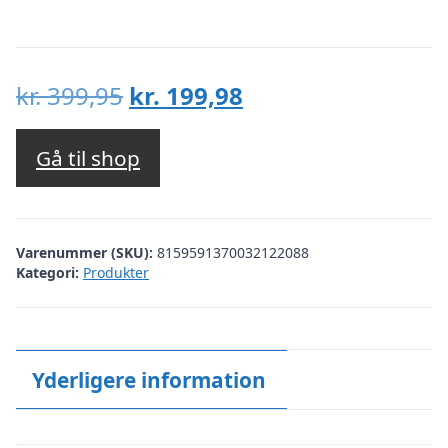
Den
Den
kr.
399,95
kr.
199,98
oprindelige
aktuelle
pris
pris
Gå til shop
var:
er:
kr. 399,95.
kr. 199,98.
Varenummer (SKU):
8159591370032122088
Kategori:
Produkter
Yderligere information