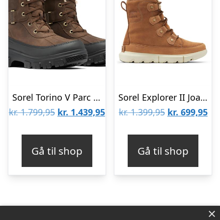
Sorel Torino V Parc WP Womens, Tobacco / Black
Sorel Explorer II Joan Womens, Velvet Tan / Fawn
Den
Den
Den
De
kr.
1.799,95
kr.
1.439,95
kr.
1.399,95
kr.
699,95
oprindelige
aktuelle
oprindelige
akt
pris
pris
pris
pri
Gå til shop
Gå til shop
var:
er:
var:
er:
kr. 1.799,95.
kr. 1.439,95.
kr. 1.399,95.
kr.
×