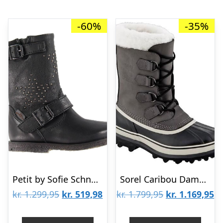
-60%
-35%
Petit by Sofie Schnoor Vinterstøvler – Sort m. Nitter
Sorel Caribou Dame, Shale / Stone
Den
Den
Den
D
kr.
1.299,95
kr.
519,98
kr.
1.799,95
kr.
1.169,95
oprindelige
aktuelle
oprindelige
ak