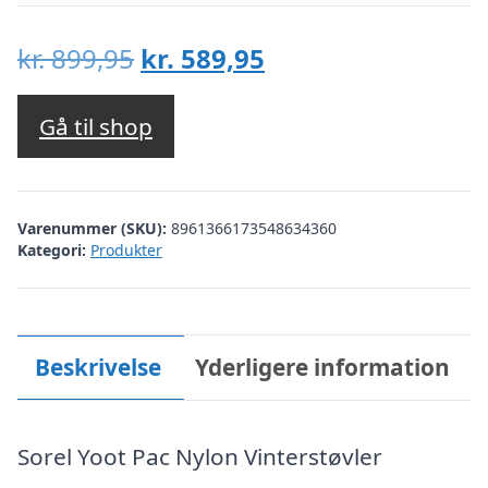
Den
Den
kr.
899,95
kr.
589,95
oprindelige
aktuelle
pris
pris
Gå til shop
var:
er:
kr. 899,95.
kr. 589,95.
Varenummer (SKU):
8961366173548634360
Kategori:
Produkter
Beskrivelse
Yderligere information
Sorel Yoot Pac Nylon Vinterstøvler